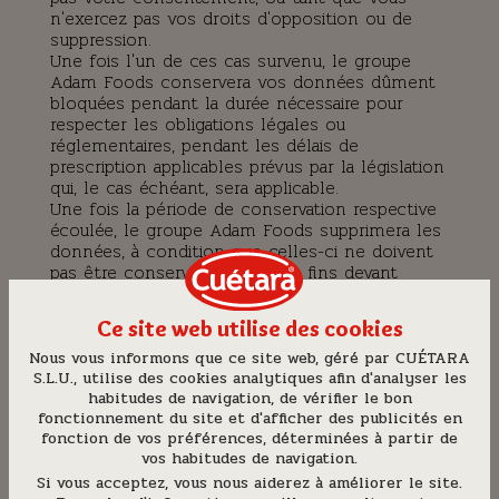
n'exercez pas vos droits d'opposition ou de
suppression.
Une fois l'un de ces cas survenu, le groupe
Adam Foods conservera vos données dûment
bloquées pendant la durée nécessaire pour
respecter les obligations légales ou
réglementaires, pendant les délais de
prescription applicables prévus par la législation
qui, le cas échéant, sera applicable.
Une fois la période de conservation respective
écoulée, le groupe Adam Foods supprimera les
données, à condition que celles-ci ne doivent
pas être conservées à d'autres fins devant
subsister.
Ce site web utilise des cookies
5. TRANSFERTS INTERNATIONAUX
Nous vous informons que ce site web, géré par
CUÉTARA
Le groupe Adam Foods ne prévoit pas
S.L.U.
, utilise des cookies analytiques afin d'analyser les
d'effectuer de transferts internationaux de
habitudes de navigation, de vérifier le bon
données à caractère personnel. Cependant,
fonctionnement du site et d'afficher des publicités en
dans le cas où, à l'avenir, la réalisation d'un
fonction de vos préférences, déterminées à partir de
transfert international était requise, des
vos habitudes de navigation.
garanties appropriées seraient adoptées afin de
Si vous acceptez, vous nous aiderez à améliorer le site.
se conformer à la réglementation en matière