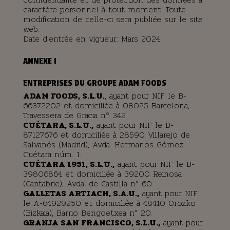
caractère personnel à tout moment. Toute
modification de celle-ci sera publiée sur le site
web.
Date d'entrée en vigueur: Mars 2024
ANNEXE I
ENTREPRISES DU GROUPE ADAM FOODS
ADAM FOODS, S.L.U.
, ayant pour NIF le B-
66372202 et domiciliée à 08025 Barcelona,
Travessera de Gracia nº 342.
CUÉTARA, S.L.U.,
ayant pour NIF le B-
87127676 et domiciliée à 28590 Villarejo de
Salvanés (Madrid), Avda. Hermanos Gómez
Cuétara núm. 1.
CUÉTARA 1951, S.L.U.,
ayant pour NIF le B-
39806864 et domiciliée à 39200 Reinosa
(Cantabrie), Avda. de Castilla n° 60.
GALLETAS ARTIACH, S.A.U.,
ayant pour NIF
le A-64929250 et domiciliée à 48410 Orozko
(Bizkaia), Barrio Bengoetxea n° 20.
GRANJA SAN FRANCISCO, S.L.U.,
ayant pour