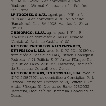
NIF le B-55216758 et domiciliée à 17421
Riudarenes (Girona), C. Llevant, n° 1, Pol. Ind.
Can Pruna.
LP FOODIES, S.A.U.,
ayant pour NIF le A-
08009359 et domiciliée à 08560 Manlleu
(Barcelone), Ctra. BV-4608, Manlleu-La Gleva,
Km 2,1.
TRIGORICO, S.L.U.,
ayant pour NIF le B-
87438750 et domiciliée à 39200 Reinosa
(Cantabria), Avda. de Castilla n° 60.
NUTPOR-PRODUTOS ALIMENTARES,
UNIPESSOAL, LDA
, avec le NIPC 501467130 et
domiciliée à Consiglieri Park, Estrada Consiglieri
Pedroso n° 71, Edificio E, 2º Andar FRacçao R1,
Queluz de Baixo. 2730055 Barcarena, Freguesía
de Barcarena, Concelho de Oeiras.
NUTPOR BREADS, UNIPESSOAL, LDA.
avec le
NIPC 513857974 et domiciliée à Consiglieri Park,
Estrada Consiglieri Pedroso n° 71, Edificio E, 2º
Andar FRacçao R1, Queluz de Baixo. 2730055
Barcarena, Freguesía de Barcarena, Concelho de
Oeiras.